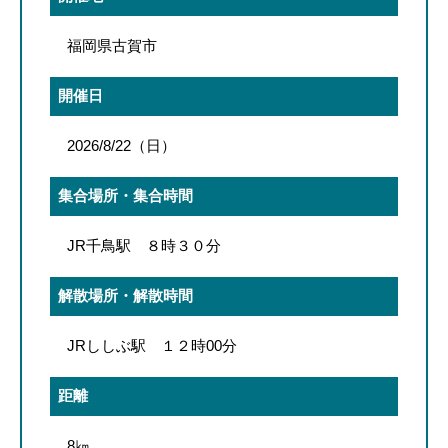
福岡県古賀市
開催日
2026/8/22（日）
集合場所・集合時間
JR千鳥駅 ８時３０分
解散場所・解散時間
JRししぶ駅 １２時00分
距離
8㎞