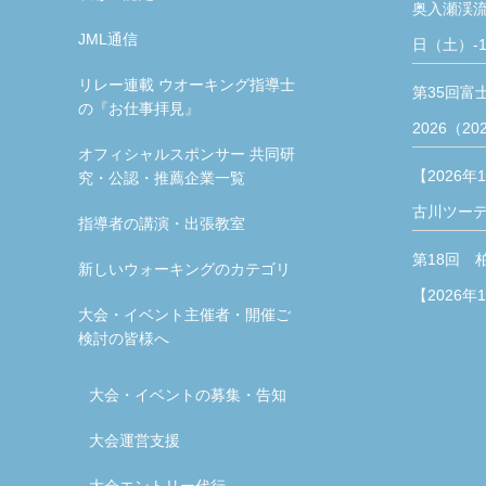
奥入瀬渓流
JML通信
日（土）-1
リレー連載 ウオーキング指導士
第35回富
の『お仕事拝見』
2026（20
オフィシャルスポンサー 共同研
【2026年
究・公認・推薦企業一覧
古川ツー
指導者の講演・出張教室
第18回 
新しいウォーキングのカテゴリ
【2026年
大会・イベント主催者・開催ご
検討の皆様へ
大会・イベントの募集・告知
大会運営支援