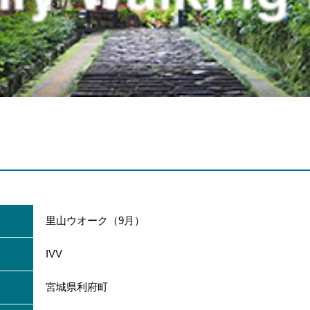
里山ウオーク（9月）
IVV
宮城県利府町