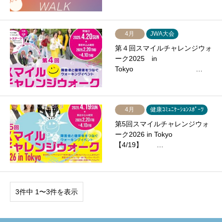
4月
JWA大会
第４回スマイルチャレンジウォ
ーク2025 in
Tokyo …
4月
健康ｺﾐｭﾆｹｰｼｮﾝｽﾎﾟｰﾂ
第5回スマイルチャレンジウォ
ーク2026 in Tokyo
【4/19】 …
3件中 1〜3件を表示