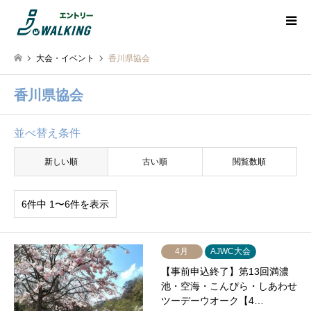
大会・イベント
香川県協会
香川県協会
並べ替え条件
新しい順
古い順
閲覧数順
6件中 1〜6件を表示
4月
AJWC大会
【事前申込終了】第13回満濃
池・空海・こんぴら・しあわせ
ツーデーウオーク【4…