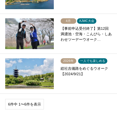
4月
AJWC大会
【事前申込受付終了】第12回
満濃池・空海・こんぴら・しあ
わせツーデーウオーク…
2026年
一人でも楽しめる
総社吉備路をめぐるウオーク
【2024/9/21】
6件中 1〜6件を表示