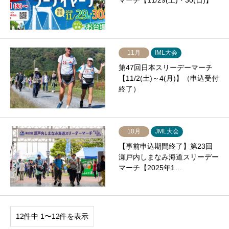
マーチ【11/29(土)・30(日)】
11月
IML大会
第47回日本スリーデーマーチ
【11/2(土)～4(月)】（申込受付
終了）
10月
JML大会
【事前申込期間終了】第23回
瀬戸内しまなみ海道スリーデー
マーチ【2025年1…
12件中 1〜12件を表示