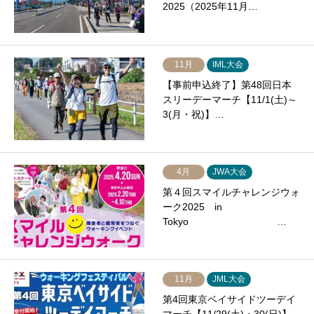
2025（2025年11月…
11月
IML大会
【事前申込終了】第48回日本
スリーデーマーチ【11/1(土)～
3(月・祝)】…
4月
JWA大会
第４回スマイルチャレンジウォ
ーク2025 in
Tokyo …
11月
JML大会
第4回東京ベイサイドツーデイ