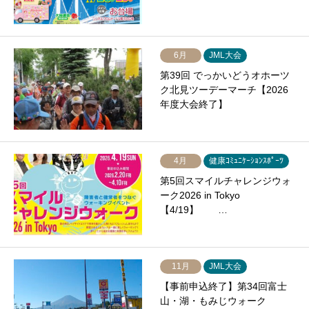
6月
JML大会
第39回 でっかいどうオホーツ
ク北見ツーデーマーチ【2026
年度大会終了】
4月
健康ｺﾐｭﾆｹｰｼｮﾝｽﾎﾟｰﾂ
第5回スマイルチャレンジウォ
ーク2026 in Tokyo
【4/19】 …
11月
JML大会
【事前申込終了】第34回富士
山・湖・もみじウォーク