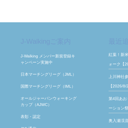
J-Walkingご案内
最近
紅葉！新
J-Walking メンバー新規登録キ
ャンペーン実施中
ォーク【2
日本マーチングリーグ（JML）
上川神社
【2026/8
国際マーチングリーグ（IML）
オールジャーパンウォーキング
第4回あお
カップ（AJWC）
ーション祭【
表彰・認定
奥入瀬渓流