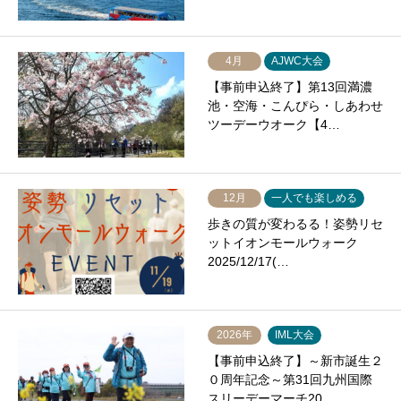
4月
AJWC大会
【事前申込終了】第13回満濃
池・空海・こんぴら・しあわせ
ツーデーウオーク【4…
12月
一人でも楽しめる
歩きの質が変わるる！姿勢リセ
ットイオンモールウォーク
2025/12/17(…
2026年
IML大会
【事前申込終了】～新市誕生２
０周年記念～第31回九州国際
スリーデーマーチ20…