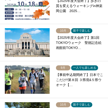
【2025年度大会終了】歩きの
質を変えるウォーキングin神楽
岡公園 2025…
10月
親子で楽しむ
【2025年度大会終了】第1回
TOKYOウォーク 聖徳記念絵
画館前TOKYO…
9月
一人でも楽しめる
【事前申込期間終了】日本でこ
こだけ!!第８回 ３県境&５県ウ
オーク【…
10月
親子で楽しむ