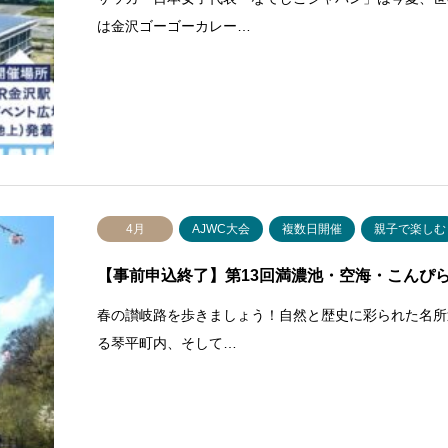
は金沢ゴーゴーカレー…
4月
AJWC大会
複数日開催
親子で楽しむ
【事前申込終了】第13回満濃池・空海・こんぴ
春の讃岐路を歩きましょう！自然と歴史に彩られた名所
る琴平町内、そして…