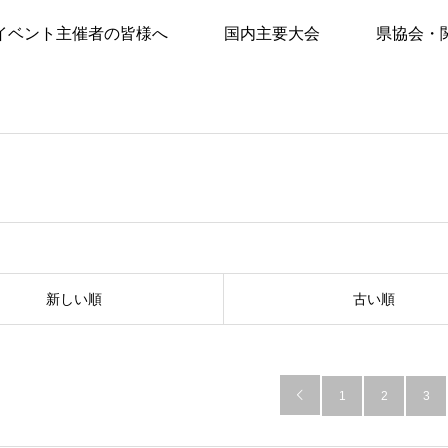
イベント主催者の皆様へ
国内主要大会
県協会・
新しい順
古い順

1
2
3