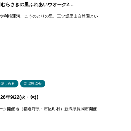
田むらさきの里ふれあいウオーク2…
や利根運河、こうのとりの里、三ツ堀里山自然園とい
も楽しめる
新潟県協会
年9/22(火・休)】
ォーク開催地（都道府県・市区町村）新潟県長岡市開催