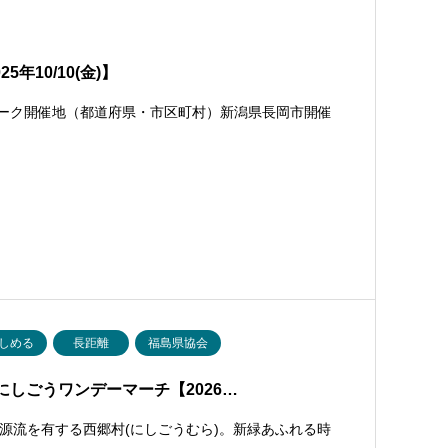
年10/10(金)】
ォーク開催地（都道府県・市区町村）新潟県長岡市開催
しめる
長距離
福島県協会
しごうワンデーマーチ【2026…
源流を有する西郷村(にしごうむら)。新緑あふれる時