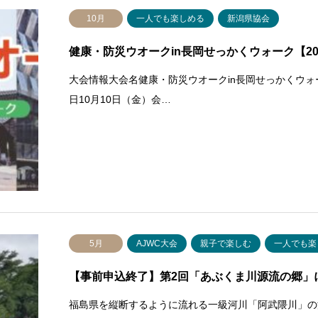
10月
一人でも楽しめる
新潟県協会
健康・防災ウオークin長岡せっかくウォーク【2025
大会情報大会名健康・防災ウオークin長岡せっかくウ
日10月10日（金）会…
5月
AJWC大会
親子で楽しむ
一人でも楽
【事前申込終了】第2回「あぶくま川源流の郷」に
福島県を縦断するように流れる一級河川「阿武隈川」の