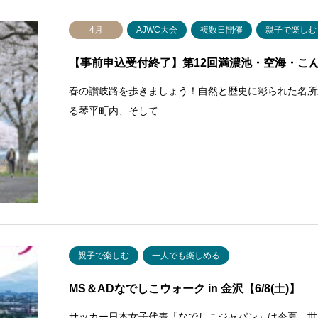
4月
AJWC大会
複数日開催
親子で楽しむ
【事前申込受付終了】第12回満濃池・空海・こ
春の讃岐路を歩きましょう！自然と歴史に彩られた名所
る琴平町内、そして…
親子で楽しむ
一人でも楽しめる
MS＆ADなでしこウォーク in 金沢【6/8(土)】
サッカー日本女子代表「なでしこジャパン」は今夏、世