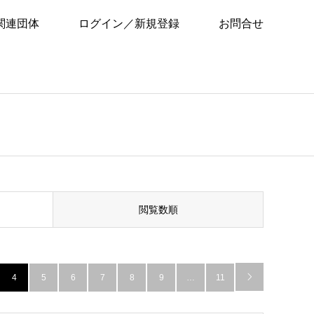
関連団体
ログイン／新規登録
お問合せ
閲覧数順
4
5
6
7
8
9
…
11
