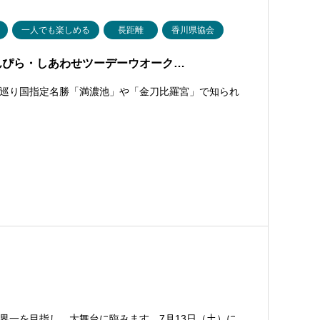
一人でも楽しめる
長距離
香川県協会
んぴら・しあわせツーデーウオーク…
巡り国指定名勝「満濃池」や「金刀比羅宮」で知られ
界一を目指し、大舞台に臨みます。7月13日（土）に