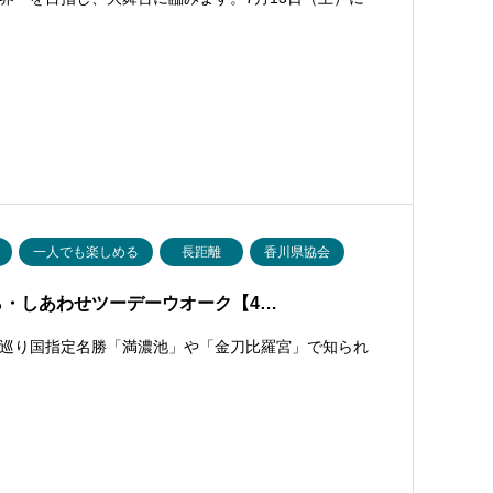
一人でも楽しめる
長距離
香川県協会
ら・しあわせツーデーウオーク【4…
巡り国指定名勝「満濃池」や「金刀比羅宮」で知られ