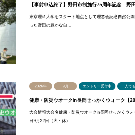
【事前申込終了】野田市制施行75周年記念 野
東京理科大学をスタート地点として理窓会記念自然公園
った野田の豊かな自…
2026年
9月
エントリー受付中
一人で
健康・防災ウオークin長岡せっかくウォーク【2026
大会情報大会名健康・防災ウオークin長岡せっかくウ
日9月22日（火・休）…