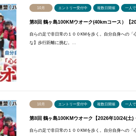
10月
エントリー受付中
複数日開催
一人
第8回 鶴ヶ島100KMウオーク(40kmコース）【202
自らの足で非日常の１００KMを歩く。自分自身への「
な】歩行距離に挑む。…
10月
エントリー受付中
複数日開催
一人
第8回 鶴ヶ島100KMウオーク【2026年10/24(土)
自らの足で非日常の１００KMを歩く。自分自身への「