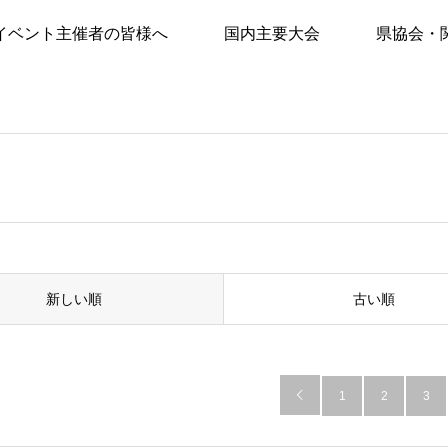
イベント主催者の皆様へ
国内主要大会
県協会・
新しい順
古い順

1
2
3