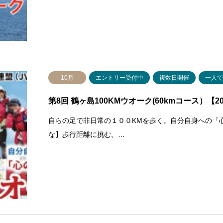
10月
エントリー受付中
複数日開催
一人
第8回 鶴ヶ島100KMウオーク(60kmコース）【202
自らの足で非日常の１００KMを歩く。自分自身への「
な】歩行距離に挑む。…