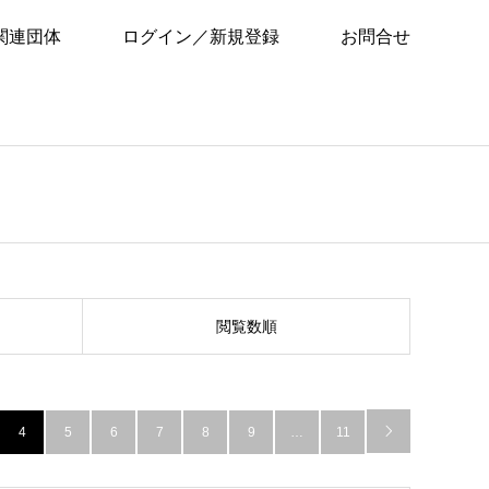
関連団体
ログイン／新規登録
お問合せ
閲覧数順
4
5
6
7
8
9
…
11
