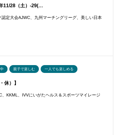
1/28（土）-29(…
ク認定大会AJWC、九州マーチングリーグ、美しい日本
付中
親子で楽しむ
一人でも楽しめる
水・休）】
C、KKML、IVVにいがたヘルス＆スポーツマイレージ