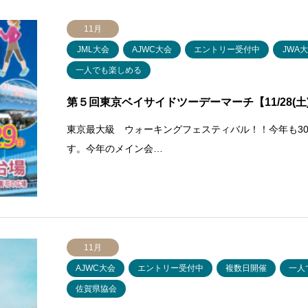
11月
JML大会
AJWC大会
エントリー受付中
JWA
一人でも楽しめる
第５回東京ベイサイドツーデーマーチ【11/28(土)
東京最大級 ウォーキングフェスティバル！！今年も30
す。今年のメイン会…
11月
AJWC大会
エントリー受付中
複数日開催
一人
佐賀県協会