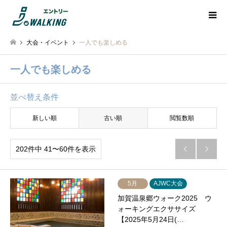
大会・イベント
一人でも楽しめる
一人でも楽しめる
並べ替え条件
新しい順
古い順
閲覧数順
202件中 41〜60件を表示


5月
AJWC大会
加賀温泉郷ウォーク2025 ウ
ォーキングエクササイズ
【2025年5月24日(…