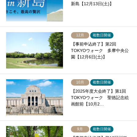
新島【12月13日(土)】
12月
複数日開催
【事前申込終了】第2回
TOKYOウォーク 多摩中央公
園【12月6日(土)】
10月
複数日開催
【2025年度大会終了】第1回
TOKYOウォーク 聖徳記念絵
画館前【10月2…
9月
複数日開催