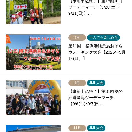
【事前申込終了】第18回川口
ツーデーマーチ【9/20(土)・
9/21(日)】…
9月
一人でも楽しめる
第11回 横浜港絶景あおぞら
ウォーキング大会【2025年9月
14(日）】
9月
JML大会
【事前申込終了】第31回奥の
細道鳥海ツーデーマーチ
【9/6(土)･9/7(日…
11月
JML大会