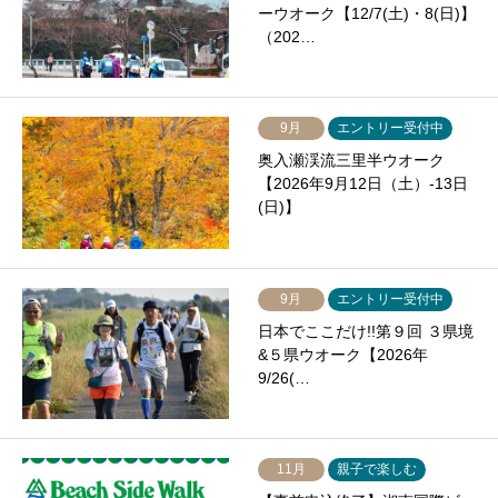
ーウオーク【12/7(土)・8(日)】
（202…
9月
エントリー受付中
奥入瀬渓流三里半ウオーク
【2026年9月12日（土）-13日
(日)】
9月
エントリー受付中
日本でここだけ!!第９回 ３県境
&５県ウオーク【2026年
9/26(…
11月
親子で楽しむ