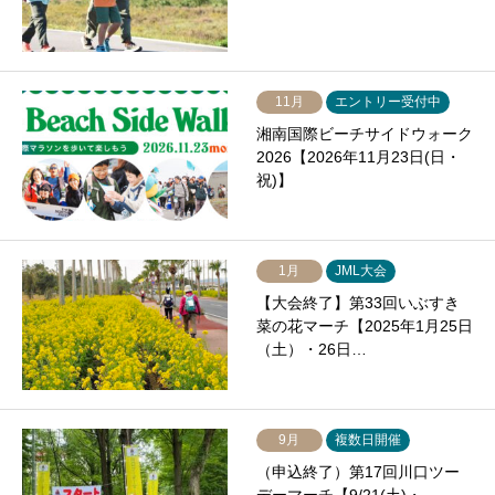
11月
エントリー受付中
湘南国際ビーチサイドウォーク
2026【2026年11月23日(日・
祝)】
1月
JML大会
【大会終了】第33回いぶすき
菜の花マーチ【2025年1月25日
（土）・26日…
9月
複数日開催
（申込終了）第17回川口ツー