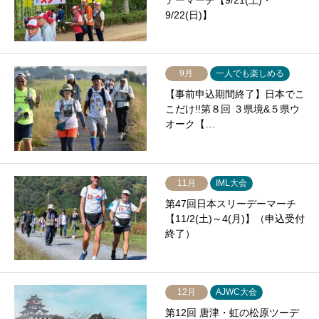
デーマーチ【9/21(土)・
9/22(日)】
9月
一人でも楽しめる
【事前申込期間終了】日本でこ
こだけ!!第８回 ３県境&５県ウ
オーク【…
11月
IML大会
第47回日本スリーデーマーチ
【11/2(土)～4(月)】（申込受付
終了）
12月
AJWC大会
第12回 唐津・虹の松原ツーデ