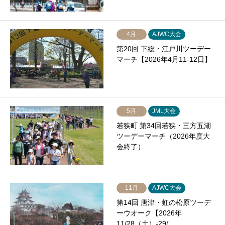
4月
AJWC大会
第20回 下総・江戸川ツーデー
マーチ【2026年4月11-12日】
5月
JML大会
若狭町 第34回若狭・三方五湖
ツーデーマーチ（2026年度大
会終了）
11月
AJWC大会
第14回 唐津・虹の松原ツーデ
ーウオーク【2026年
11/28（土）-29(…