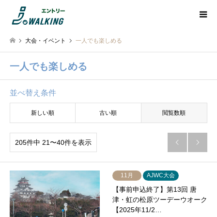
大会・イベント
一人でも楽しめる
一人でも楽しめる
並べ替え条件
新しい順
古い順
閲覧数順
205件中 21〜40件を表示


11月
AJWC大会
【事前申込終了】第13回 唐
津・虹の松原ツーデーウオーク
【2025年11/2…