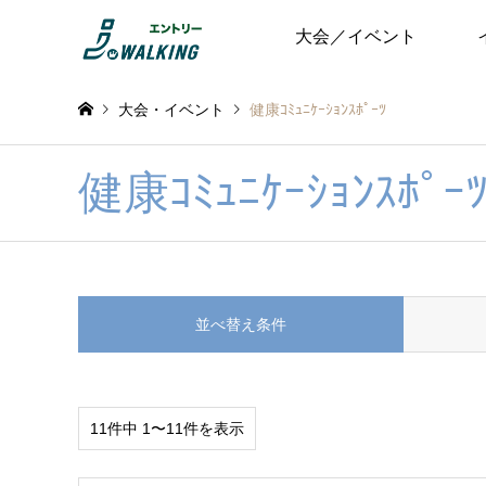
大会／イベント
大会・イベント
健康ｺﾐｭﾆｹｰｼｮﾝｽﾎﾟｰﾂ
健康ｺﾐｭﾆｹｰｼｮﾝｽﾎﾟｰ
並べ替え条件
11件中 1〜11件を表示