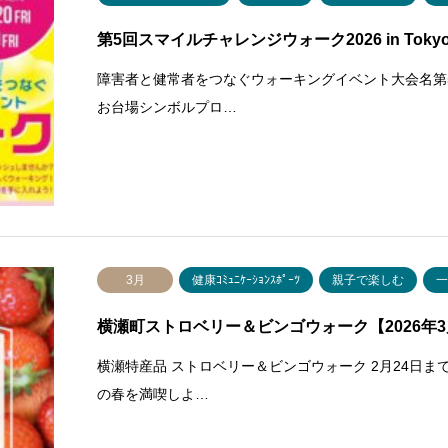
第5回スマイルチャレンジウォーク2026 in Tok
障害者と健常者をつなぐウォーキングイベント大会名第5回
お台場シンボルプロ…
3月
健康ｺﾐｭﾆｹｰｼｮﾝｽﾎﾟｰﾂ
親子で楽しむ
横瀬町ストロベリー＆ビンゴウォーク【2026年
横瀬特産品 ストロベリー＆ビンゴウォーク 2月24日
の春を満喫しよ…