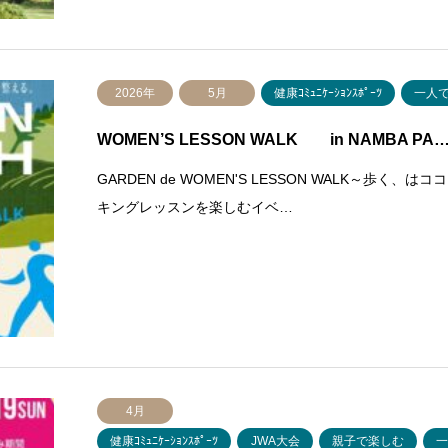
2026年
5月
健康ｺﾐｭﾆｹｰｼｮﾝｽﾎﾟｰﾂ
一人
WOMEN’S LESSON WALK in NAMBA PA
GARDEN de WOMEN'S LESSON WALK～
キングレッスンを楽しむイベ…
4月
健康ｺﾐｭﾆｹｰｼｮﾝｽﾎﾟｰﾂ
JWA大会
親子で楽しむ