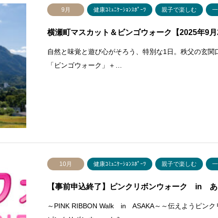
9月
健康ｺﾐｭﾆｹｰｼｮﾝｽﾎﾟｰﾂ
親子で楽しむ
横瀬町マスカット＆ビンゴウォーク【2025年9月
自然と味覚と遊び心がそろう、特別な1日。秩父の玄関
「ビンゴウォーク」＋…
10月
健康ｺﾐｭﾆｹｰｼｮﾝｽﾎﾟｰﾂ
親子で楽しむ
【事前申込終了】ピンクリボンウォーク in あさ
～PINK RIBBON Walk in ASAKA～～伝え