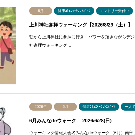
8月
健康ｺﾐｭﾆｹｰｼｮﾝｽﾎﾟｰﾂ
エントリー受付中
上川神社参拝ウォーキング【2026/8/29（土）】
朝から上川神社に参拝に行き、パワーを頂きながらデジ
社参拝ウォーキング…
2026年
6月
健康ｺﾐｭﾆｹｰｼｮﾝｽﾎﾟｰﾂ
一人
6月みんなdeウォーク 2026/6/28(日)
ウォーキング情報大会名みんなdeウォーク（6月）南