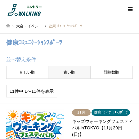
大会・イベント
健康ｺﾐｭﾆｹｰｼｮﾝｽﾎﾟｰﾂ
健康ｺﾐｭﾆｹｰｼｮﾝｽﾎﾟｰﾂ
並べ替え条件
新しい順
古い順
閲覧数順
11件中 1〜11件を表示
11月
健康ｺﾐｭﾆｹｰｼｮﾝｽﾎﾟｰﾂ
キッズウォーキングフェスティ
バルinTOKYO【11月29日
(日)】