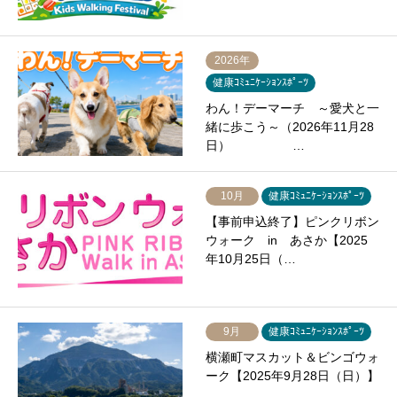
2026年
健康ｺﾐｭﾆｹｰｼｮﾝｽﾎﾟｰﾂ
わん！デーマーチ ～愛犬と一
緒に歩こう～（2026年11月28
日） …
10月
健康ｺﾐｭﾆｹｰｼｮﾝｽﾎﾟｰﾂ
【事前申込終了】ピンクリボン
ウォーク in あさか【2025
年10月25日（…
9月
健康ｺﾐｭﾆｹｰｼｮﾝｽﾎﾟｰﾂ
横瀬町マスカット＆ビンゴウォ
ーク【2025年9月28日（日）】