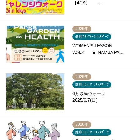
【4/19】 …
2026年
健康ｺﾐｭﾆｹｰｼｮﾝｽﾎﾟｰﾂ
WOMEN’S LESSON
WALK in NAMBA PA…
2026年
健康ｺﾐｭﾆｹｰｼｮﾝｽﾎﾟｰﾂ
6月県民ウォーク
2025/6/7(日)
2026年
健康ｺﾐｭﾆｹｰｼｮﾝｽﾎﾟｰﾂ