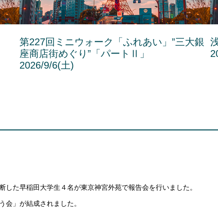
”
第227回ミニウォーク「ふれあい」”三大銀
座商店街めぐり”「パートⅡ」
2
2026/9/6(土)
断した早稲田大学生４名が東京神宮外苑で報告会を行いました。
う会」が結成されました。