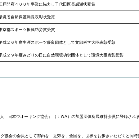
江戸開府４００年事業に協力し千代田区長感謝状受賞
環境省自然保護局長表彰状受賞
東京都スポーツ振興功労賞受賞
平成２６年度生涯スポーツ優良団体として文部科学大臣表彰受彰
平成２９年度みどりの日に自然環境功労団体として環境大臣表彰受彰
人 日本ウオーキング協会』（ＪＷA）の加盟団体所属維持会員に登録され
ング協会の会員として都内を、近郊を、全国を、世界をお歩きいただくと同時