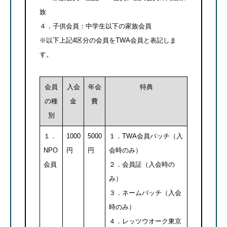
族
４．子供会員：中学生以下の家族会員
※以下上記4区分の会員をTWA会員と表記しま
す。
会員
入会
年会
特典
の種
金
費
別
１．
1000
5000
１．TWA会員バッチ（入
NPO
円
円
会時のみ）
会員
２．会員証（入会時の
み）
３．ネームバッチ（入会
時のみ）
４．レッツウオーク東京