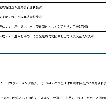
環境省自然保護局長表彰状受賞
東京都スポーツ振興功労賞受賞
平成２６年度生涯スポーツ優良団体として文部科学大臣表彰受彰
平成２９年度みどりの日に自然環境功労団体として環境大臣表彰受彰
人 日本ウオーキング協会』（ＪＷA）の加盟団体所属維持会員に登録され
ング協会の会員として都内を、近郊を、全国を、世界をお歩きいただくと同時