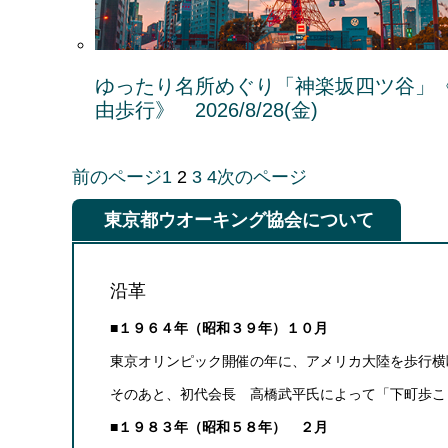
ゆったり名所めぐり「神楽坂四ツ谷」
由歩行》 2026/8/28(金)
前のページ
1
2
3
4
次のページ
東京都ウオーキング協会について
沿革
■１９６４年（昭和３９年）１０月
東京オリンピック開催の年に、アメリカ大陸を歩行横
そのあと、初代会長 高橋武平氏によって「下町歩こ
■１９８３年（昭和５８年） ２月