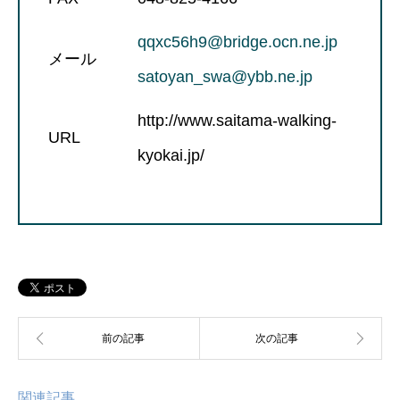
qqxc56h9@bridge.ocn.ne.jp
メール
satoyan_swa@ybb.ne.jp
http://www.saitama-walking-
URL
kyokai.jp/
関連記事