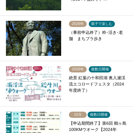
2026年
親子で楽しむ
（事前申込終了）粋･活き･老
舗 まちブラ歩き
2026年
複数日開催
絶景 紅葉の十和田湖 奥入瀬渓
流エコロードフェスタ（2024
年度終了）
10月
複数日開催
【申込期間終了】第6回 鶴ヶ島
100KMウオーク【2024年