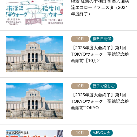
絶景 紅葉の十和田湖 奥入瀬渓
流エコロードフェスタ（2024
年度終了）
10月
複数日開催
【2025年度大会終了】第1回
TOKYOウォーク 聖徳記念絵
画館前【10月2…
10月
親子で楽しむ
【2025年度大会終了】第1回
TOKYOウォーク 聖徳記念絵
画館前TOKYO…
10月
AJWC大会