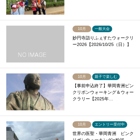
10月
一般大会
妙円寺詣りふぇすたウォークリ
ー2026【2026/10/25（日）】
10月
親子で楽しむ
【事前申込終了】華岡青洲ピン
クリボンウォーキング＆ウォー
クラリー【2025年…
10月
エントリー受付中
世界の医聖・華岡青洲 ピンク