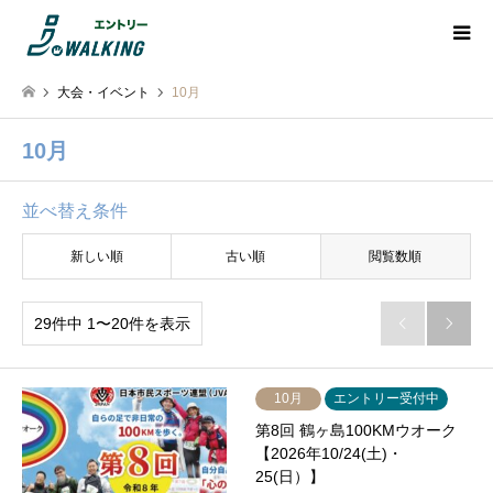
大会・イベント
10月
10月
並べ替え条件
新しい順
古い順
閲覧数順
29件中 1〜20件を表示


10月
エントリー受付中
第8回 鶴ヶ島100KMウオーク
【2026年10/24(土)・
25(日）】