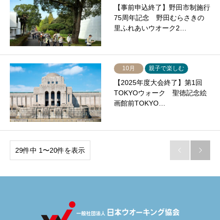
【事前申込終了】野田市制施行
75周年記念 野田むらさきの
里ふれあいウオーク2…
10月
親子で楽しむ
【2025年度大会終了】第1回
TOKYOウォーク 聖徳記念絵
画館前TOKYO…
29件中 1〜20件を表示

