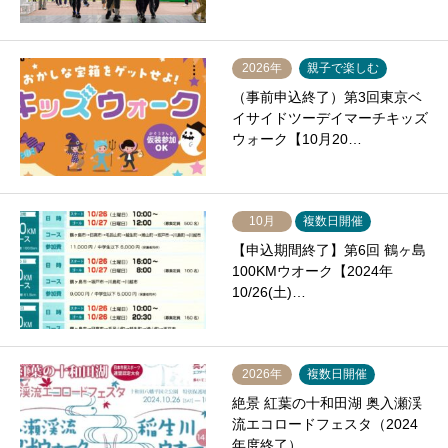
2026年
親子で楽しむ
（事前申込終了）第3回東京ベ
イサイドツーデイマーチキッズ
ウォーク【10月20…
10月
複数日開催
【申込期間終了】第6回 鶴ヶ島
100KMウオーク【2024年
10/26(土)…
2026年
複数日開催
絶景 紅葉の十和田湖 奥入瀬渓
流エコロードフェスタ（2024
年度終了）