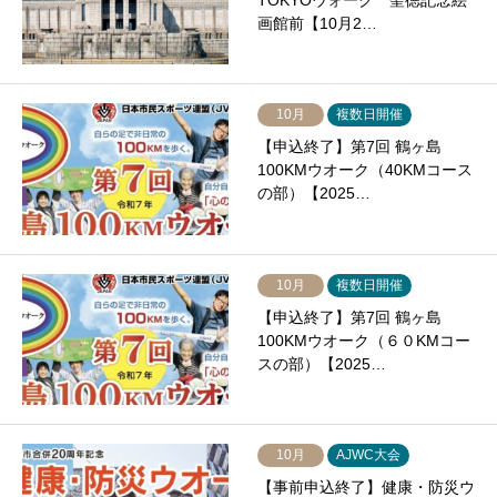
TOKYOウォーク 聖徳記念絵
画館前【10月2…
10月
複数日開催
【申込終了】第7回 鶴ヶ島
100KMウオーク（40KMコース
の部）【2025…
10月
複数日開催
【申込終了】第7回 鶴ヶ島
100KMウオーク（６０KMコー
スの部）【2025…
10月
AJWC大会
【事前申込終了】健康・防災ウ