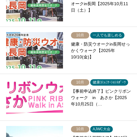
オークin長岡【2025年10月11
日（土）】
10月
一人でも楽しめる
健康・防災ウオークin長岡せっ
かくウォーク【2025年
10/10(金)】
10月
健康ｺﾐｭﾆｹｰｼｮﾝｽﾎﾟｰﾂ
【事前申込終了】ピンクリボン
ウォーク in あさか【2025
年10月25日（…
10月
AJWC大会