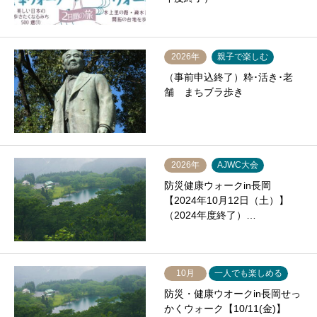
2026年
親子で楽しむ
（事前申込終了）粋･活き･老
舗 まちブラ歩き
2026年
AJWC大会
防災健康ウォークin長岡
【2024年10月12日（土）】
（2024年度終了）…
10月
一人でも楽しめる
防災・健康ウオークin長岡せっ
かくウォーク【10/11(金)】