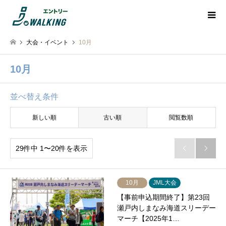
大会・イベント
10月
10月
並べ替え条件
新しい順
古い順
閲覧数順
29件中 1〜20件を表示


10月
JML大会
【事前申込期間終了】第23回
瀬戸内しまなみ海道スリーデー
マーチ【2025年1…