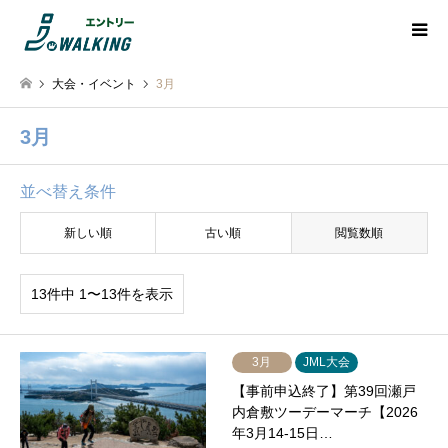
大会・イベント
3月
3月
並べ替え条件
新しい順
古い順
閲覧数順
13件中 1〜13件を表示
3月
JML大会
【事前申込終了】第39回瀬戸
内倉敷ツーデーマーチ【2026
年3月14-15日…