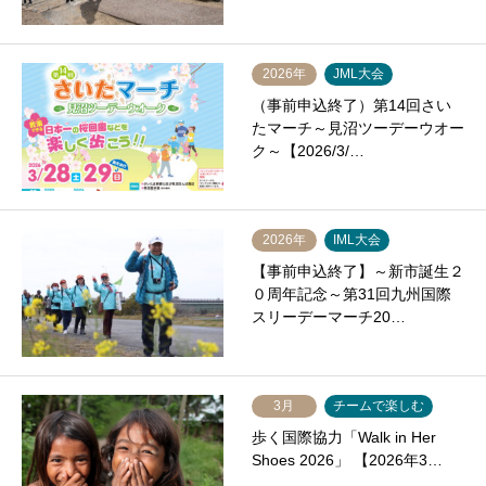
2026年
JML大会
（事前申込終了）第14回さい
たマーチ～見沼ツーデーウオー
ク～【2026/3/…
2026年
IML大会
【事前申込終了】～新市誕生２
０周年記念～第31回九州国際
スリーデーマーチ20…
3月
チームで楽しむ
歩く国際協力「Walk in Her
Shoes 2026」 【2026年3…