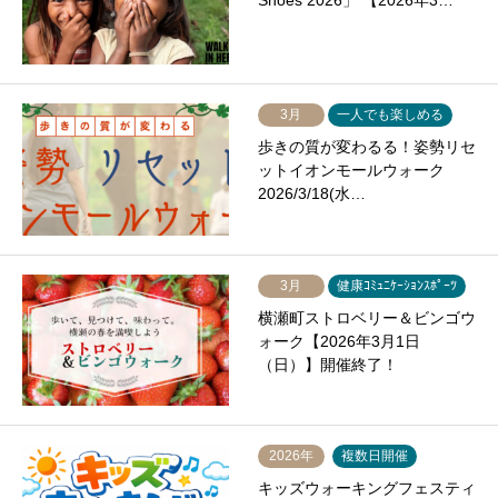
Shoes 2026」 【2026年3…
3月
一人でも楽しめる
歩きの質が変わるる！姿勢リセ
ットイオンモールウォーク
2026/3/18(水…
3月
健康ｺﾐｭﾆｹｰｼｮﾝｽﾎﾟｰﾂ
横瀬町ストロベリー＆ビンゴウ
ォーク【2026年3月1日
（日）】開催終了！
2026年
複数日開催
キッズウォーキングフェスティ