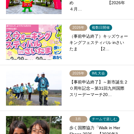
め 【2026年
４月…
2026年
複数日開催
（事前申込終了）キッズウォー
キングフェスティバル inさい
たま 【2…
2026年
IML大会
【事前申込終了】～新市誕生２
０周年記念～第31回九州国際
スリーデーマーチ20…
3月
チームで楽しむ
歩く国際協力「Walk in Her