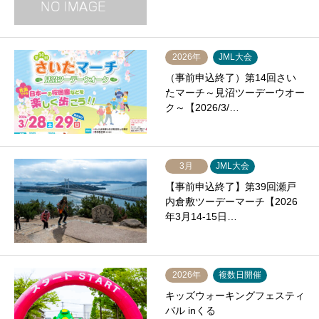
2026年
JML大会
（事前申込終了）第14回さい
たマーチ～見沼ツーデーウオー
ク～【2026/3/…
3月
JML大会
【事前申込終了】第39回瀬戸
内倉敷ツーデーマーチ【2026
年3月14-15日…
2026年
複数日開催
キッズウォーキングフェスティ
バル inくる