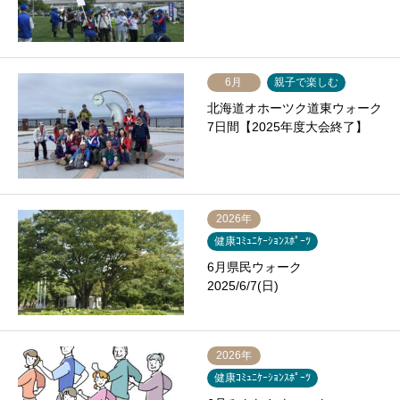
6月
親子で楽しむ
北海道オホーツク道東ウォーク
7日間【2025年度大会終了】
2026年
健康ｺﾐｭﾆｹｰｼｮﾝｽﾎﾟｰﾂ
6月県民ウォーク
2025/6/7(日)
2026年
健康ｺﾐｭﾆｹｰｼｮﾝｽﾎﾟｰﾂ