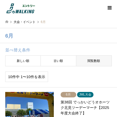
大会・イベント
6月
6月
並べ替え条件
新しい順
古い順
閲覧数順
10件中 1〜10件を表示
6月
JML大会
第38回 でっかいどうオホーツ
ク北見ツーデーマーチ【2025
年度大会終了】