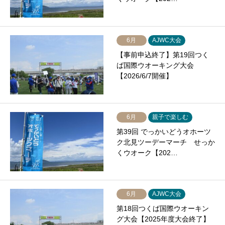
6月
AJWC大会
【事前申込終了】第19回つく
ば国際ウオーキング大会
【2026/6/7開催】
6月
親子で楽しむ
第39回 でっかいどうオホーツ
ク北見ツーデーマーチ せっか
くウオーク【202…
6月
AJWC大会
第18回つくば国際ウオーキン
グ大会【2025年度大会終了】