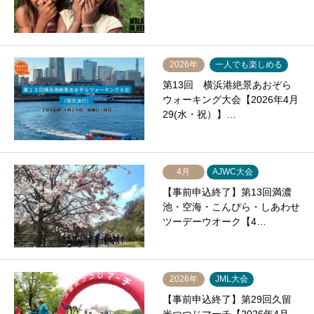
2026年
一人でも楽しめる
第13回 横浜港絶景あおぞら
ウォーキング大会【2026年4月
29(水・祝）】…
4月
AJWC大会
【事前申込終了】第13回満濃
池・空海・こんぴら・しあわせ
ツーデーウオーク【4…
2026年
JML大会
【事前申込終了】第29回久留