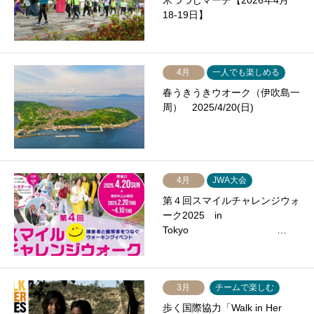
米つつじマーチ【2026年4月
18-19日】
4月
一人でも楽しめる
春うきうきウオーク（伊吹島一
周） 2025/4/20(日)
4月
JWA大会
第４回スマイルチャレンジウォ
ーク2025 in
Tokyo …
3月
チームで楽しむ
歩く国際協力「Walk in Her