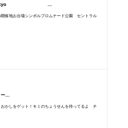
 in Tokyo …
okyo開催地お台場シンボルプロムナード公園 セントラル
ウォー…
 おかしをゲット！キミのちょうせんを待ってるよ チ