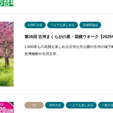
AJWC大会
一人でも楽しめる
茨城県協会
第26回 古河まくらがの里・花桃ウオーク【202
1,600本もの花桃を楽しめる古河公方公園や古河の城
史博物館や古河文学…
4月
JWA大会
一人でも楽しめる
一般大