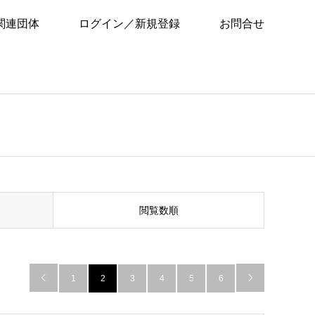
関連団体
ログイン／新規登録
お問合せ
閲覧数順

1
2
3
4
5
6
