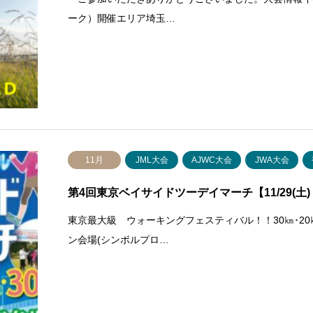
ーク）開催エリア埼玉…
11月
JML大会
AJWC大会
JWA大会
第4回東京ベイサイドツーデイマーチ【11/29(土)・
東京最大級 ウォーキングフェスティバル！！30㎞･2
ン会場(シンボルプロ…