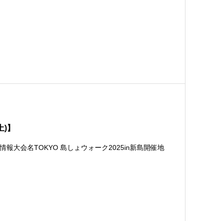
土)】
大会名TOKYO 島しょウォーク2025in新島開催地