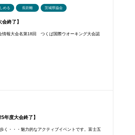
しめる
長距離
茨城県協会
大会終了】
会情報大会名第18回 つくば国際ウオーキング大会認
25年度大会終了】
歩く・・・魅力的なアクティブイベントです。富士五