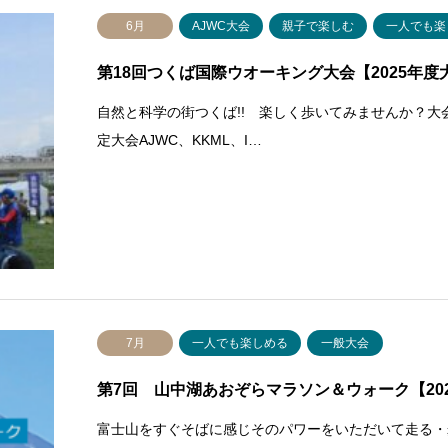
6月
AJWC大会
親子で楽しむ
一人でも楽
第18回つくば国際ウオーキング大会【2025年度
自然と科学の街つくば!! 楽しく歩いてみませんか？大
定大会AJWC、KKML、I…
7月
一人でも楽しめる
一般大会
第7回 山中湖あおぞらマラソン＆ウォーク【20
富士山をすぐそばに感じそのパワーをいただいて走る・